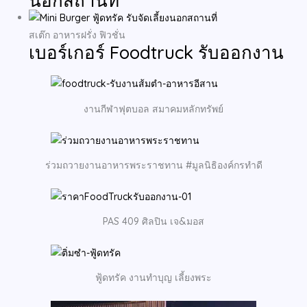
นอกสถานที่
สเต๊ก อาหารฝรั่ง ฟิวชั่น
เบอร์เกอร์ Foodtruck รับออกงาน
งานกีฬาฟุตบอล สมาคมหลักทรัพย์
ร่วมถวายงานอาหารพระราชทาน #มูลนิธิองค์กรทำดี
PAS 409 ศิลปิน เจ&มอส
ฟู้ดทรัค งานทำบุญ เลี้ยงพระ