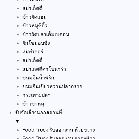
สปาเก็ตตี้
ข้าวผัดแฮม
ข้าวหมูซีอิ๊ว
ข้าวผัดปลาเค็มเบคอน
ผักโขมอบชีส
เบอร์เกอร์
สปาเก็ตตี้
สปาเกตตีคาโบนาร่า
ขนมจีนน้ำพริก
ขนมจีนเขียวหวานปลากราย
กระเพาะปลา
ข้าวขาหมู
รับจัดเลี้ยงนอกสถานที่
▼
Food Truck รับออกงาน ห้วยขวาง
Food Truck รับออกงาน ลาดพร้าว