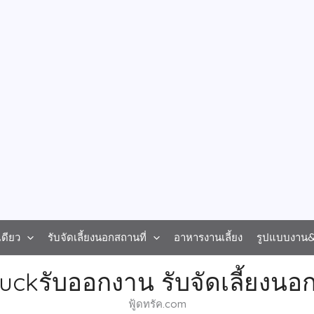
ดียว
รับจัดเลี้ยงนอกสถานที่
อาหารงานเลี้ยง
รูปแบบงาน&ร
uckรับออกงาน รับจัดเลี้ยงนอก
ฟู้ดทรัค.com