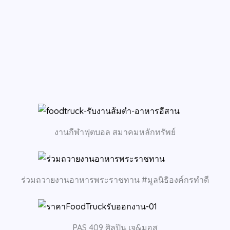
งานกีฬาฟุตบอล สมาคมหลักทรัพย์
ร่วมถวายงานอาหารพระราชทาน #มูลนิธิองค์กรทำดี
PAS 409 ศิลปิน เจ&มอส