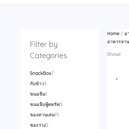
d
d
d
d
o
o
d
d
o
o
d
o
o
d
d
d
o
o
o
o
d
d
u
u
u
u
d
d
u
u
d
d
u
d
d
u
u
u
d
d
d
d
u
u
c
c
c
c
u
u
c
c
u
u
c
u
u
c
c
c
u
u
u
u
c
c
t
t
t
t
c
c
t
t
c
c
t
c
c
t
t
t
c
c
c
c
t
t
Home
/
อ
s
s
s
t
t
s
t
t
s
t
t
s
t
t
t
t
s
s
อาหารจาน
Filter by
s
s
s
s
s
s
s
s
s
s
Categories
Showing 13
SnackBox
7
กับข้าว
3
ขนมจีน
1
ขนมจีบฟู้ดทรัค
5
ของทานเล่น
15
ของว่าง
2