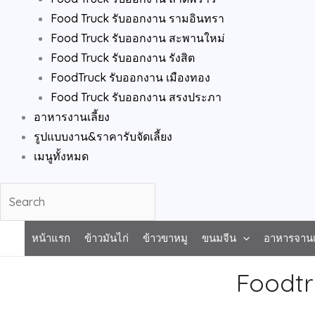
Food Truck รับออกงาน รามอินทรา
Food Truck รับออกงาน สะพานใหม่
Food Truck รับออกงาน รังสิต
FoodTruck รับออกงาน เมืองทอง
Food Truck รับออกงาน สรงประภา
อาหารงานเลี้ยง
รูปแบบงาน&ราคารับจัดเลี้ยง
เมนูทั้งหมด
3
1
2
7
1
1
5
1
1
1
3
1
2
1
1
2
1
2
2
2
3
3
หน้าแรก
ข้าวมันไก่
ข้าวขาหมู
ขนมจีน
อาหารจานเ
p
p
p
p
5
5
p
p
0
2
p
3
2
p
p
p
6
1
3
2
p
p
Foodtr
r
r
r
r
p
p
r
r
p
p
r
p
p
r
r
r
p
p
p
p
r
r
o
o
o
o
r
r
o
o
r
r
o
r
r
o
o
o
r
r
r
r
o
o