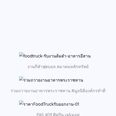
งานกีฬาฟุตบอล สมาคมหลักทรัพย์
ร่วมถวายงานอาหารพระราชทาน #มูลนิธิองค์กรทำดี
PAS 409 ศิลปิน เจ&มอส