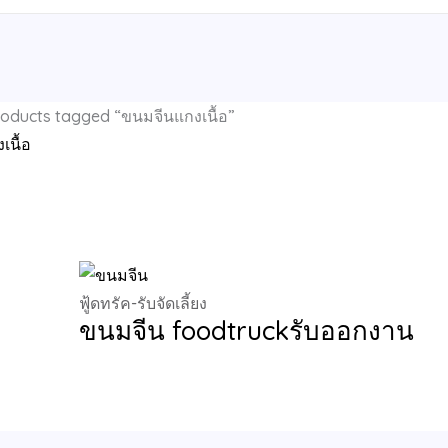
oducts tagged “ขนมจีนแกงเนื้อ”
เนื้อ
e single result
ฟู้ดทรัค-รับจัดเลี้ยง
ขนมจีน foodtruckรับออกงาน