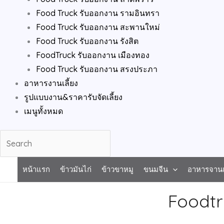
Food Truck รับออกงาน รามอินทรา
Food Truck รับออกงาน สะพานใหม่
Food Truck รับออกงาน รังสิต
FoodTruck รับออกงาน เมืองทอง
Food Truck รับออกงาน สรงประภา
อาหารงานเลี้ยง
รูปแบบงาน&ราคารับจัดเลี้ยง
เมนูทั้งหมด
3
1
2
7
1
1
5
1
1
1
3
1
2
1
1
2
1
2
2
2
3
3
หน้าแรก
ข้าวมันไก่
ข้าวขาหมู
ขนมจีน
อาหารจานเ
p
p
p
p
5
5
p
p
0
2
p
3
2
p
p
p
6
1
3
2
p
p
Foodtr
r
r
r
r
p
p
r
r
p
p
r
p
p
r
r
r
p
p
p
p
r
r
o
o
o
o
r
r
o
o
r
r
o
r
r
o
o
o
r
r
r
r
o
o