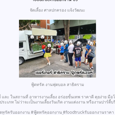
จัดเลี้ยง ศาลปกครอง แจ้งวัฒนะ
ฟู้ดทรัค งานฟุตบอล สาธิตราม
 และ ในสถานที่ อาหารงานเลี้ยง อร่อยขั้นเทพ ราคาดี คุยง่าย มือ
ะเภท ไม่ว่าจะเป็นงานเลี้ยงวันเกิด งานแต่งงาน หรืองานปาร์ตี้บริษ
ดทรัครับออกงาน #ฟู้ดทรัคออกงาน #foodtruckรับออกงานราคา #