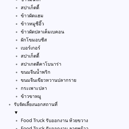
สปาเก็ตตี้
ข้าวผัดแฮม
ข้าวหมูซีอิ๊ว
ข้าวผัดปลาเค็มเบคอน
ผักโขมอบชีส
เบอร์เกอร์
สปาเก็ตตี้
สปาเกตตีคาโบนาร่า
ขนมจีนน้ำพริก
ขนมจีนเขียวหวานปลากราย
กระเพาะปลา
ข้าวขาหมู
รับจัดเลี้ยงนอกสถานที่
▼
Food Truck รับออกงาน ห้วยขวาง
Food Truck รับออกงาน ลาดพร้าว