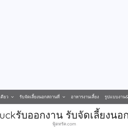
ดียว
รับจัดเลี้ยงนอกสถานที่
อาหารงานเลี้ยง
รูปแบบงาน&ร
uckรับออกงาน รับจัดเลี้ยงนอก
ฟู้ดทรัค.com