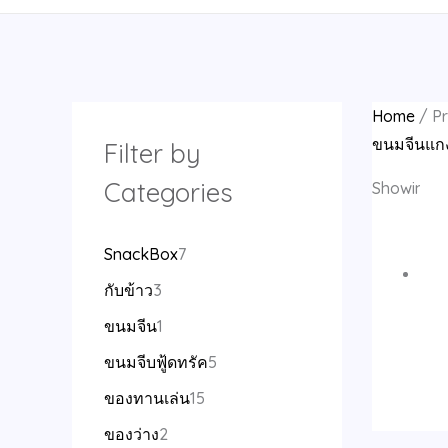
d
d
d
d
o
o
d
d
o
o
d
o
o
d
d
d
o
o
o
o
d
d
u
u
u
u
d
d
u
u
d
d
u
d
d
u
u
u
d
d
d
d
u
u
c
c
c
c
u
u
c
c
u
u
c
u
u
c
c
c
u
u
u
u
c
c
t
t
t
t
c
c
t
t
c
c
t
c
c
t
t
t
c
c
c
c
t
t
Home
/ Pr
s
s
s
t
t
s
t
t
s
t
t
s
t
t
t
t
s
s
ขนมจีนแกง
Filter by
s
s
s
s
s
s
s
s
s
s
Categories
Showing th
SnackBox
7
กับข้าว
3
ขนมจีน
1
ขนมจีบฟู้ดทรัค
5
ของทานเล่น
15
ของว่าง
2