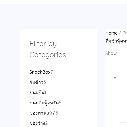
d
d
d
d
o
o
d
d
o
o
d
o
o
d
d
d
o
o
o
o
d
d
u
u
u
u
d
d
u
u
d
d
u
d
d
u
u
u
d
d
d
d
u
u
c
c
c
c
u
u
c
c
u
u
c
u
u
c
c
c
u
u
u
u
c
c
t
t
t
t
c
c
t
t
c
c
t
c
c
t
t
t
c
c
c
c
t
t
Home
/ Pr
s
s
s
t
t
s
t
t
s
t
t
s
t
t
t
t
s
s
ติ่มซำฟู้ดท
Filter by
s
s
s
s
s
s
s
s
s
s
Categories
Showing al
SnackBox
7
กับข้าว
3
ขนมจีน
1
ขนมจีบฟู้ดทรัค
5
ของทานเล่น
15
ของว่าง
2