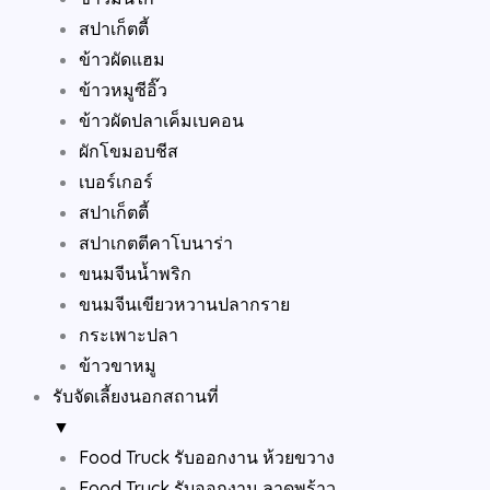
สปาเก็ตตี้
ข้าวผัดแฮม
ข้าวหมูซีอิ๊ว
ข้าวผัดปลาเค็มเบคอน
ผักโขมอบชีส
เบอร์เกอร์
สปาเก็ตตี้
สปาเกตตีคาโบนาร่า
ขนมจีนน้ำพริก
ขนมจีนเขียวหวานปลากราย
กระเพาะปลา
ข้าวขาหมู
รับจัดเลี้ยงนอกสถานที่
▼
Food Truck รับออกงาน ห้วยขวาง
Food Truck รับออกงาน ลาดพร้าว