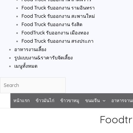
Food Truck รับออกงาน รามอินทรา
Food Truck รับออกงาน สะพานใหม่
Food Truck รับออกงาน รังสิต
FoodTruck รับออกงาน เมืองทอง
Food Truck รับออกงาน สรงประภา
อาหารงานเลี้ยง
รูปแบบงาน&ราคารับจัดเลี้ยง
เมนูทั้งหมด
3
1
2
7
1
1
5
1
1
1
3
1
2
1
1
2
1
2
2
2
3
3
หน้าแรก
ข้าวมันไก่
ข้าวขาหมู
ขนมจีน
อาหารจานเ
p
p
p
p
5
5
p
p
0
2
p
3
2
p
p
p
6
1
3
2
p
p
Foodtr
r
r
r
r
p
p
r
r
p
p
r
p
p
r
r
r
p
p
p
p
r
r
o
o
o
o
r
r
o
o
r
r
o
r
r
o
o
o
r
r
r
r
o
o