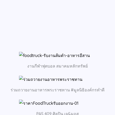
งานกีฬาฟุตบอล สมาคมหลักทรัพย์
ร่วมถวายงานอาหารพระราชทาน #มูลนิธิองค์กรทำดี
PAS 409 ศิลปิน เจ&มอส