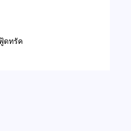
ู้ดทรัค