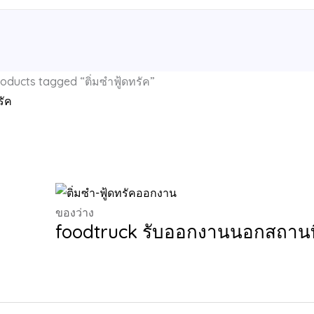
oducts tagged “ติ่มซำฟู้ดทรัค”
รัค
l 2 results
ของว่าง
foodtruck รับออกงานนอกสถานที