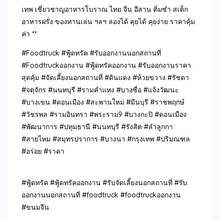
เทพ เชี่ยวชาญอาหารโบราณ ไทย จีน อีสาน ติ่มซำ สเต็ก
อาหารฝรั่ง ของทานเล่น ฯลฯ ลองได้ คุยได้ คุยง่าย ราคาคุ้ม
ค่า **
#Foodtruck #ฟู้ดทรัค #รับออกงานนอกสถานที่
#Foodtruckออกงาน #ฟู้ดทรัคออกงาน #รับออกงานราคา
สุดคุ้ม #จัดเลี้ยงนอกสถานที่ #ดินแดง #ห้วยขวาง #รัชดา
#จตุจักร #นนทบุรี #รามคำแหง #บางซื่อ #แจ้งวัฒนะ
#บางเขน #ดอนเมือง #สะพานใหม่ #มีนบุรี #ราชพฤกษ์
#วัชรพล #รามอินทรา #พระราม9 #บางกะปิ #ดอนเมือง
#พัฒนาการ #ปทุมธานี #นนทบุรี #รังสิต #ลำลูกกา
#สายไหม #สมุทรปราการ #บางนา #กรุงเทพ #ปริมณฑล
#อร่อย #ราคา
#ฟู้ดทรัค #ฟู้ดทรัคออกงาน #รับจัดเลี้ยงนอกสถานที่ #รับ
ออกงานนอกสถานที่ #foodtruck #foodtruckออกงาน
#ขนมจีน