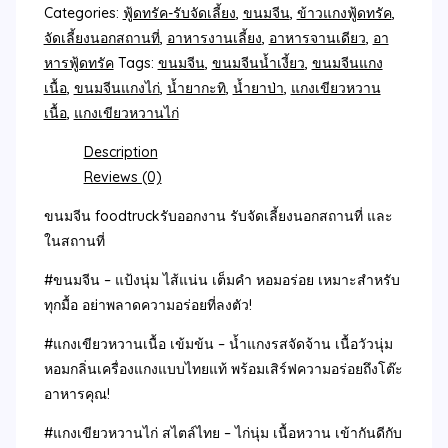
Categories:
ฟู้ดทรัค-รับจัดเลี้ยง
,
ขนมจีน
,
ข้าวแกงฟู้ดทรัค
,
จัดเลี้ยงนอกสถานที่
,
อาหารงานเลี้ยง
,
อาหารจานเดียว
,
อา
หารฟู้ดทรัค
Tags:
ขนมจีน
,
ขนมจีนน้ำเงี้ยว
,
ขนมจีนแกง
เนื้อ
,
ขนมจีนแกงไก่
,
น้ำยากะทิ
,
น้ำยาป่า
,
แกงเขียวหวาน
เนื้อ
,
แกงเขียวหวานไก่
Description
Reviews (0)
ขนมจีน foodtruckรับออกงาน รับจัดเลี้ยงนอกสถานที่ และ
ในสถานที่
#ขนมจีน – แป้งนุ่ม ไส้แน่น เต็มคำ หอมอร่อย เหมาะสำหรับ
ทุกมื้อ อย่าพลาดความอร่อยที่ลงตัว!
#แกงเขียวหวานเนื้อ เข้มข้น – น้ำแกงรสจัดจ้าน เนื้อวัวนุ่ม
หอมกลิ่นเครื่องแกงแบบไทยแท้ พร้อมเสิร์ฟความอร่อยถึงโต๊ะ
อาหารคุณ!
#แกงเขียวหวานไก่ สไตล์ไทย – ไก่นุ่ม เนื้อหวาน เข้ากันดีกับ