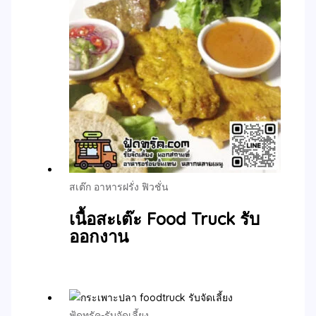
สเต๊ก อาหารฝรั่ง ฟิวชั่น
เนื้อสะเต๊ะ Food Truck รับ
ออกงาน
ฟู้ดทรัค-รับจัดเลี้ยง