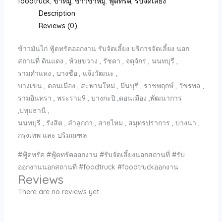
foodtruck
,
ขาหมู
,
ข้าวขาหมู
,
ฟู้ดทรัค
,
รับจัดเลี้ยง
Description
Reviews (0)
ข้าวมันไก่ ฟู้ดทรัคออกงาน รับจัดเลี้ยง บริการจัดเลี้ยง นอก
สถานที่ ดินแดง , ห้วยขวาง , รัชดา , จตุจักร , นนทบุรี ,
รามคำแหง , บางซื่อ , แจ้งวัฒนะ ,
บางเขน , ดอนเมือง , สะพานใหม่ , มีนบุรี , ราชพฤกษ์ , วัชรพล ,
รามอินทรา , พระราม9 , บางกะปิ ,ดอนเมือง ,พัฒนาการ
,ปทุมธานี ,
นนทบุรี , รังสิต , ลำลูกกา , สายไหม , สมุทรปราการ , บางนา ,
กรุงเทพ และ ปริมณฑล
#ฟู้ดทรัค #ฟู้ดทรัคออกงาน #รับจัดเลี้ยงนอกสถานที่ #รับ
ออกงานนอกสถานที่ #foodtruck #foodtruckออกงาน
Reviews
There are no reviews yet.