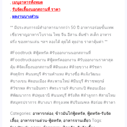
,
เมนูอาหารทั้งหมด
,
รับจัดเลี้ยงนอกสถานที่ ราคา
,
ผลงานบางส่วน
** มีประสบการณ์ทำอาหารมากกว่า 50 ปี อาหารอร่อยขั้นเทพ
เชี่ยวชาญอาหารโบราณ ไทย จีน อีสาน ติ่มซำ สเต็ก อาหาร
ฝรั่ง ของทานเล่น ฯลฯ ลองได้ คุยได้ คุยง่าย ราคาคุ้มค่า **
#Foodtruck #ฟู้ดทรัค #รับออกงานนอกสถานที่
#Foodtruckออกงาน #ฟู้ดทรัคออกงาน #รับออกงานราคาสุด
คุ้ม #จัดเลี้ยงนอกสถานที่ #ดินแดง #ห้วยขวาง #รัชดา
#จตุจักร #นนทบุรี #รามคำแหง #บางซื่อ #แจ้งวัฒนะ
#บางเขน #ดอนเมือง #สะพานใหม่ #มีนบุรี #ราชพฤกษ์
#วัชรพล #รามอินทรา #พระราม9 #บางกะปิ #ดอนเมือง
#พัฒนาการ #ปทุมธานี #นนทบุรี #รังสิต #ลำลูกกา #สายไหม
#สมุทรปราการ #บางนา #กรุงเทพ #ปริมณฑล #อร่อย #ราคา
Categories:
อาหารกล่อง
,
ข้าวมันไก่ฟู้ดทรัค
,
ฟู้ดทรัค-รับจัด
เลี้ยง
,
อาหารจานด่วน-ฟู้ดทรัค
,
อาหารจานเดียว
Tags: