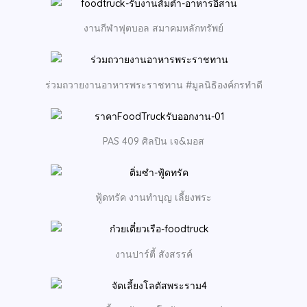
งานกีฬาฟุตบอล สมาคมหลักทรัพย์
ร่วมถวายงานอาหารพระราชทาน #มูลนิธิองค์กรทำดี
PAS 409 ศิลปิน เจ&มอส
ฟู้ดทรัค งานทำบุญ เลี้ยงพระ
งานปาร์ตี้ สังสรรค์