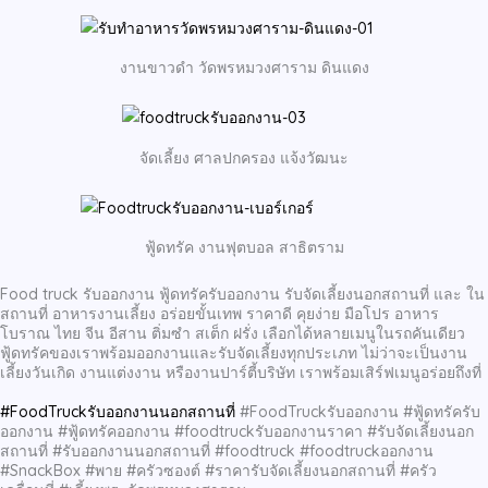
งานขาวดำ วัดพรหมวงศาราม ดินแดง
จัดเลี้ยง ศาลปกครอง แจ้งวัฒนะ
ฟู้ดทรัค งานฟุตบอล สาธิตราม
Food truck รับออกงาน ฟู้ดทรัครับออกงาน รับจัดเลี้ยงนอกสถานที่ และ ใน
สถานที่ อาหารงานเลี้ยง อร่อยขั้นเทพ ราคาดี คุยง่าย มือโปร อาหาร
โบราณ ไทย จีน อีสาน ติ่มซำ สเต็ก ฝรั่ง เลือกได้หลายเมนูในรถคันเดียว
ฟู้ดทรัคของเราพร้อมออกงานและรับจัดเลี้ยงทุกประเภท ไม่ว่าจะเป็นงาน
เลี้ยงวันเกิด งานแต่งงาน หรืองานปาร์ตี้บริษัท เราพร้อมเสิร์ฟเมนูอร่อยถึงที่
#FoodTruckรับออกงานนอกสถานที่
#FoodTruckรับออกงาน #ฟู้ดทรัครับ
ออกงาน #ฟู้ดทรัคออกงาน #foodtruckรับออกงานราคา #รับจัดเลี้ยงนอก
สถานที่ #รับออกงานนอกสถานที่ #foodtruck #foodtruckออกงาน
#SnackBox #พาย #ครัวซองต์ #ราคารับจัดเลี้ยงนอกสถานที่ #ครัว