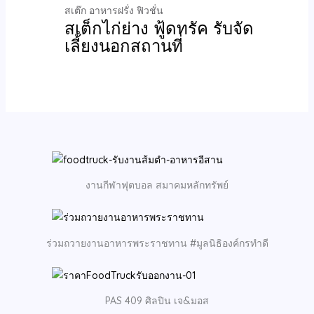
สเต๊ก อาหารฝรั่ง ฟิวชั่น
สเต็กไก่ย่าง ฟู้ดทรัค รับจัด
เลี้ยงนอกสถานที่
งานกีฬาฟุตบอล สมาคมหลักทรัพย์
ร่วมถวายงานอาหารพระราชทาน #มูลนิธิองค์กรทำดี
PAS 409 ศิลปิน เจ&มอส