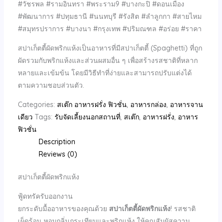
#วัชรพล #รามอินทรา #พระราม9 #บางกะปิ #ดอนเมือง
#พัฒนาการ #ปทุมธานี #นนทบุรี #รังสิต #ลำลูกกา #สายไหม
#สมุทรปราการ #บางนา #กรุงเทพ #ปริมณฑล #อร่อย #ราคา
สปาเก็ตตี้ผัดพริกแห้งเป็นอาหารที่มีสปาเก็ตตี้ (Spaghetti) ที่ถูก
ผัดรวมกับพริกแห้งและส่วนผสมอื่น ๆ เพื่อสร้างรสชาติที่หลาก
หลายและเข้มข้น โดยมีวิธีทำที่ง่ายและสามารถปรับแต่งได้
ตามความชอบส่วนตัว.
Categories:
สเต๊ก อาหารฝรั่ง ฟิวชั่น
,
อาหารกล่อง
,
อาหารจาน
เดียว
Tags:
รับจัดเลี้ยงนอกสถานที่
,
สเต๊ก
,
อาหารฝรั่ง
,
อาหาร
ฟิวชั่น
Description
Reviews (0)
สปาเก็ตตี้ผัดพริกแห้ง
ฟู้ดทรัครับออกงาน
ยกระดับมื้ออาหารของคุณด้วย
สปาเก็ตตี้ผัดพริกแห้ง
! รสชาติ
เผ็ดร้อน หอมกลิ่นกระเทียมและพริกแห้ง ให้คุณสัมผัสความ