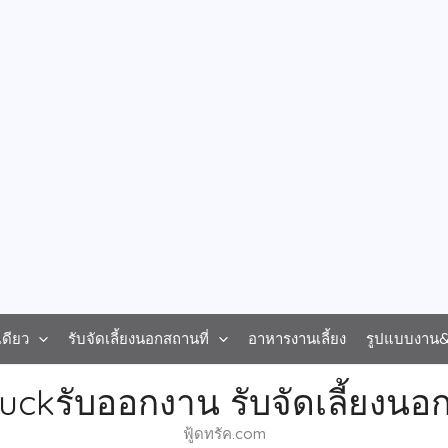
ดียว
รับจัดเลี้ยงนอกสถานที่
อาหารงานเลี้ยง
รูปแบบงาน&ร
uckรับออกงาน รับจัดเลี้ยงนอก
ฟู้ดทรัค.com