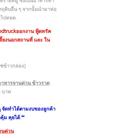
หร่ายหมู ซึ่งเป็นอาหารทำ
ตถุดิบอื่น ๆ จากนั้นนำมาห่อ
ำไปทอด.
dtruckออกงาน ฟู้ดทรัค
ลี้ยงนอกสถานที่ และ ใน
่ใช่ข้าวกล่อง)
ำ อาหารจานด่วน ข้าวราด
± บาท
นู จัดทำได้ตามงบของลูกค้า
้ม คุยได้ **
านด่วน