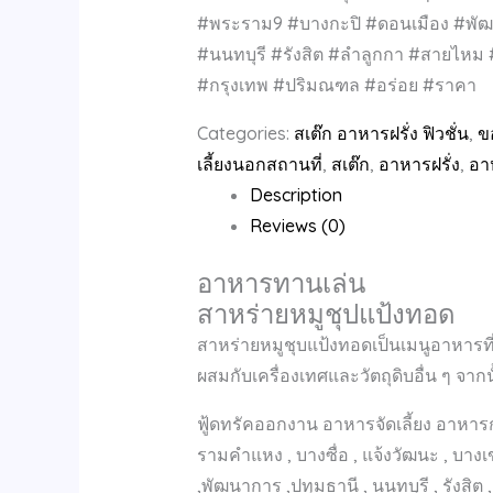
#พระราม9 #บางกะปิ #ดอนเมือง #พัฒ
#นนทบุรี #รังสิต #ลำลูกกา #สายไห
#กรุงเทพ #ปริมณฑล #อร่อย #ราคา
Categories:
สเต๊ก อาหารฝรั่ง ฟิวชั่น
,
ข
เลี้ยงนอกสถานที่
,
สเต๊ก
,
อาหารฝรั่ง
,
อา
Description
Reviews (0)
อาหารทานเล่น
สาหร่ายหมูชุปแป้งทอด
สาหร่ายหมูชุบแป้งทอดเป็นเมนูอาหารที่
ผสมกับเครื่องเทศและวัตถุดิบอื่น ๆ จ
ฟู้ดทรัคออกงาน อาหารจัดเลี้ยง อาหารกล
รามคำแหง , บางซื่อ , แจ้งวัฒนะ , บางเ
,พัฒนาการ ,ปทุมธานี , นนทบุรี , รังส