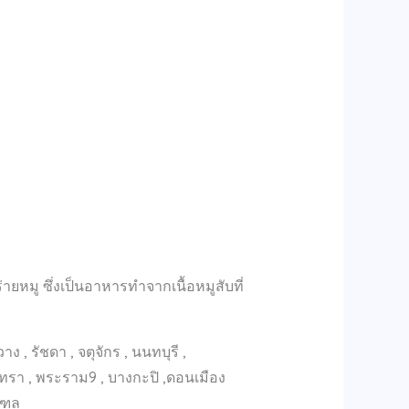
ยหมู ซึ่งเป็นอาหารทำจากเนื้อหมูสับที่
, รัชดา , จตุจักร , นนทบุรี ,
ินทรา , พระราม9 , บางกะปิ ,ดอนเมือง
ณฑล