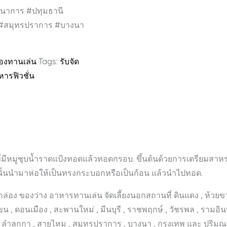
นาการ #ปทุมธานี
ม #สมุทรปราการ #บางนา
องทานเล่น
Tags:
รับจัด
หารฟิวชั่น
มีหมูชุบน้ำราดแป้งทอดแล้วทอดกรอบ. ขึ้นต้นด้วยการเตรียมสาหร่า
ากนั้นนำมาห่อให้เป็นทรงกระบอกหรือเป็นก้อน แล้วนำไปทอด.
่อง ของว่าง อาหารทานเล่น จัดเลี้ยงนอกสถานที่ ดินแดง , ห้วยขวาง 
ขน , ดอนเมือง , สะพานใหม่ , มีนบุรี , ราชพฤกษ์ , วัชรพล , รามอ
ิต , ลำลูกกา , สายไหม , สมุทรปราการ , บางนา , กรุงเทพ และ ปริม