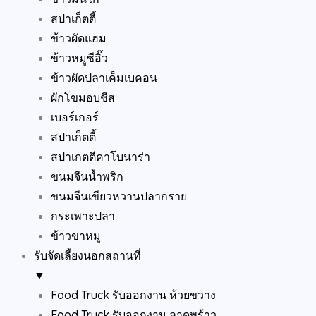
สปาเก็ตตี้
ข้าวผัดแฮม
ข้าวหมูซีอิ๊ว
ข้าวผัดปลาเค็มเบคอน
ผักโขมอบชีส
เบอร์เกอร์
สปาเก็ตตี้
สปาเกตตีคาโบนาร่า
ขนมจีนน้ำพริก
ขนมจีนเขียวหวานปลากราย
กระเพาะปลา
ข้าวขาหมู
รับจัดเลี้ยงนอกสถานที่
▼
Food Truck รับออกงาน ห้วยขวาง
Food Truck รับออกงาน ลาดพร้าว