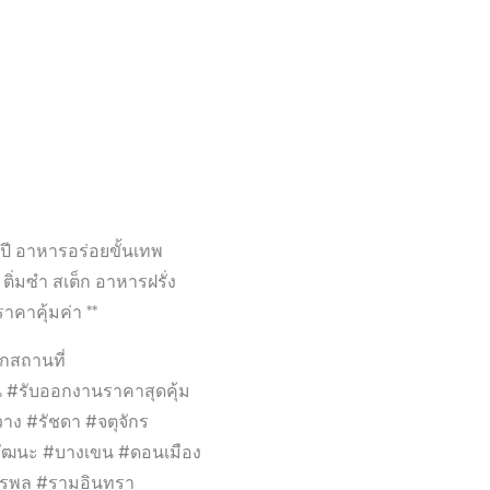
ี อาหารอร่อยขั้นเทพ
ิ่มซำ สเต็ก อาหารฝรั่ง
าคาคุ้มค่า **
กสถานที่
 #รับออกงานราคาสุดคุ้ม
วาง #รัชดา #จตุจักร
วัฒนะ #บางเขน #ดอนเมือง
ัชรพล #รามอินทรา