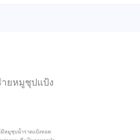
ายหมูชุปแป้ง
่มีหมูชุบน้ำราดแป้งทอด