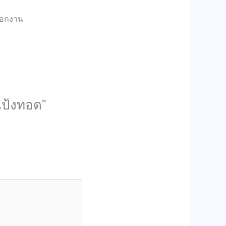
ออกงาน
แป้งทอด”