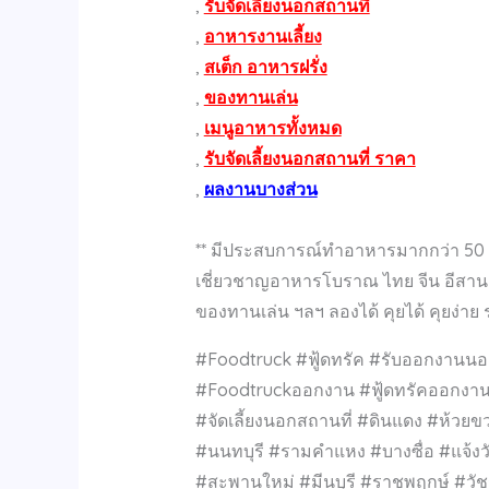
,
รับจัดเลี้ยงนอกสถานที่
,
อาหารงานเลี้ยง
,
สเต็ก อาหารฝรั่ง
,
ของทานเล่น
,
เมนูอาหารทั้งหมด
,
รับจัดเลี้ยงนอกสถานที่ ราคา
,
ผลงานบางส่วน
** มีประสบการณ์ทำอาหารมากกว่า 50 ป
เชี่ยวชาญอาหารโบราณ ไทย จีน อีสาน ต
ของทานเล่น ฯลฯ ลองได้ คุยได้ คุยง่าย ร
#Foodtruck #ฟู้ดทรัค #รับออกงานนอ
#Foodtruckออกงาน #ฟู้ดทรัคออกงาน
#จัดเลี้ยงนอกสถานที่ #ดินแดง #ห้วยข
#นนทบุรี #รามคำแหง #บางซื่อ #แจ้ง
#สะพานใหม่ #มีนบุรี #ราชพฤกษ์ #ว