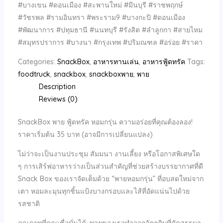
#บางเขน #ดอนเมือง #สะพานใหม่ #มีนบุรี #ราชพฤกษ์
#วัชรพล #รามอินทรา #พระราม9 #บางกะปิ #ดอนเมือง
#พัฒนาการ #ปทุมธานี #นนทบุรี #รังสิต #ลำลูกกา #สายไหม
#สมุทรปราการ #บางนา #กรุงเทพ #ปริมณฑล #อร่อย #ราคา
Categories:
SnackBox
,
อาหารทานเล่น
,
อาหารฟู้ดทรัค
Tags:
foodtruck
,
snackbox
,
snackboxพาย
,
พาย
Description
Reviews (0)
SnackBox พาย ฟู้ดทรัค หอมกรุ่น ความอร่อยที่คุณต้องลอง!
ราคาเริ่มต้น 35 บาท (อาจมีการเปลี่ยนแปลง)
ไม่ว่าจะเป็นงานประชุม สัมมนา งานเลี้ยง หรือโอกาสพิเศษใด
ๆ การเสิร์ฟอาหารว่างเป็นส่วนสำคัญที่ช่วยสร้างบรรยากาศที่ดี
Snack Box ของเราจัดเต็มด้วย “พายหอมกรุ่น” ที่อบสดใหม่จาก
เตา หอมละมุนทุกชิ้นแป้งบางกรอบและไส้ที่อัดแน่นไปด้วย
รสชาติ
คุณภาพที่คุณเชื่อมั่นได้: พายของเราทำจากวัตถุดิบที่คัดสรรมา