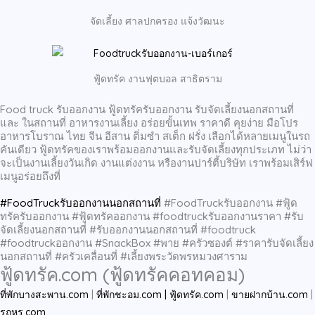
จัดเลี้ยง ศาลปกครอง แจ้งวัฒนะ
ฟู้ดทรัค งานฟุตบอล สาธิตราม
Food truck รับออกงาน ฟู้ดทรัครับออกงาน รับจัดเลี้ยงนอกสถานที่
และ ในสถานที่ อาหารงานเลี้ยง อร่อยขั้นเทพ ราคาดี คุยง่าย มือโปร
อาหารโบราณ ไทย จีน อีสาน ติ่มซำ สเต็ก ฝรั่ง เลือกได้หลายเมนูในรถ
คันเดียว ฟู้ดทรัคของเราพร้อมออกงานและรับจัดเลี้ยงทุกประเภท ไม่ว่า
จะเป็นงานเลี้ยงวันเกิด งานแต่งงาน หรืองานปาร์ตี้บริษัท เราพร้อมเสิร์ฟ
เมนูอร่อยถึงที่
#FoodTruckรับออกงานนอกสถานที่
#FoodTruckรับออกงาน #ฟู้ด
ทรัครับออกงาน #ฟู้ดทรัคออกงาน #foodtruckรับออกงานราคา #รับ
จัดเลี้ยงนอกสถานที่ #รับออกงานนอกสถานที่ #foodtruck
#foodtruckออกงาน #SnackBox #พาย #ครัวซองต์ #ราคารับจัดเลี้ยง
นอกสถานที่ #ครัวเคลื่อนที่ #เลี้ยงพระวัดพรหมวงศาราม
ฟู้ดทรัค.com (ฟู้ดทรัคคอทคอม)
ที่พักบางสะพาน.com
|
ที่พักชะอม.com |
ฟู้ดทรัค.com
|
ขายฝากบ้าน.com
|
รถหรู.com