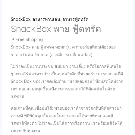
SnackBox
,
อาหารทานเล่น
,
อาหารฟู้ดทรัค
SnackBox พาย ฟู้ดทรัค
+ Free Shipping
SnackBox พาย ฟู้ดทรัค หอมกรุ่น ความอร่อยที่คุณต้องลอง!
ราคาเริ่มต้น 35 บาท (อาจมีการเปลี่ยนแปลง)
ไม่ว่าจะเป็นงานประชุม สัมมนา งานเลี้ยง หรือโอกาสพิเศษใด
ๆ การเสิร์ฟอาหารว่างเป็นส่วนสำคัญที่ช่วยสร้างบรรยากาศที่ดี
Snack Box ของเราจัดเต็มด้วย “พายหอมกรุ่น” ที่อบสดใหม่จาก
เตา หอมละมุนทุกชิ้นแป้งบางกรอบและไส้ที่อัดแน่นไปด้วย
รสชาติ
คุณภาพที่คุณเชื่อมั่นได้: พายของเราทำจากวัตถุดิบที่คัดสรรมา
อย่างดี พิถีพิถันทุกขั้นตอนในการอบจนได้พายที่หอมและมี
รสชาติที่ลงตัว ไม่ว่าจะเป็นไส้คาวหรือหวาน เราพร้อมเสิร์ฟให้
เหมาะกับทุกงาน